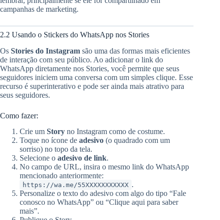
lembrar, principalmente se ele for compartilhado em
campanhas de marketing.
2.2 Usando o Stickers do WhatsApp nos Stories
Os
Stories do Instagram
são uma das formas mais eficientes
de interação com seu público. Ao adicionar o link do
WhatsApp diretamente nos Stories, você permite que seus
seguidores iniciem uma conversa com um simples clique. Esse
recurso é superinterativo e pode ser ainda mais atrativo para
seus seguidores.
Como fazer:
Crie um
Story
no Instagram como de costume.
Toque no ícone de
adesivo
(o quadrado com um
sorriso) no topo da tela.
Selecione o
adesivo de link
.
No campo de URL, insira o mesmo link do WhatsApp
mencionado anteriormente:
.
https://wa.me/55XXXXXXXXXXX
Personalize o texto do adesivo com algo do tipo “Fale
conosco no WhatsApp” ou “Clique aqui para saber
mais”.
Publique o Story.