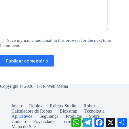
Save my name and email in this browser for the next time
I comment.
Publicar comentário
Copyright © 2026 -
STR Web Media
Início
Roblox
Roblox Studio
Robux
Calculadora de Robux
Bloxstrap
Tecnologia
Aplicativos
Segurança
Produtos
Sobre
W
T
F
X
Contato
Privacidade
Termos de Uso
h
e
a
h
Mapa do Site